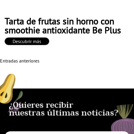
Tarta de frutas sin horno con
smoothie antioxidante Be Plus
Descubrir más
Navegación
Entradas anteriores
de
entradas