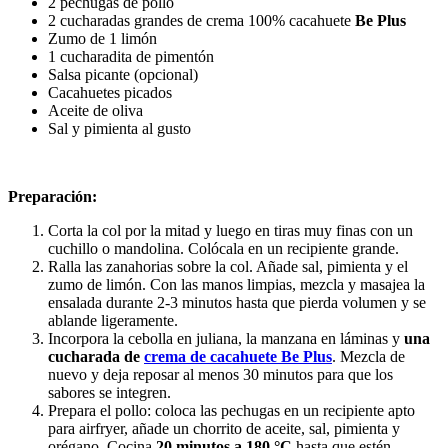
2 pechugas de pollo
2 cucharadas grandes de crema 100% cacahuete
Be Plus
Zumo de 1 limón
1 cucharadita de pimentón
Salsa picante (opcional)
Cacahuetes picados
Aceite de oliva
Sal y pimienta al gusto
Preparación:
Corta la col por la mitad y luego en tiras muy finas con un
cuchillo o mandolina. Colócala en un recipiente grande.
Ralla las zanahorias sobre la col. Añade sal, pimienta y el
zumo de limón. Con las manos limpias, mezcla y masajea la
ensalada durante 2-3 minutos hasta que pierda volumen y se
ablande ligeramente.
Incorpora la cebolla en juliana, la manzana en láminas y
una
cucharada de
crema de cacahuete Be Plus
. Mezcla de
nuevo y deja reposar al menos 30 minutos para que los
sabores se integren.
Prepara el pollo: coloca las pechugas en un recipiente apto
para airfryer, añade un chorrito de aceite, sal, pimienta y
orégano. Cocina
20 minutos a 180 °C
hasta que estén