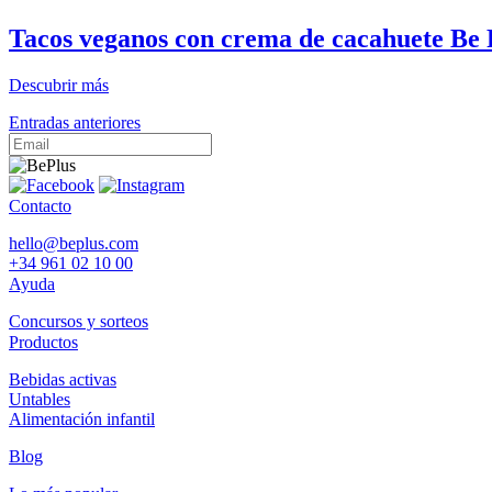
Tacos veganos con crema de cacahuete Be P
Descubrir más
Navegación
Entradas anteriores
de
entradas
Contacto
hello@beplus.com
+34 961 02 10 00
Ayuda
Concursos y sorteos
Productos
Bebidas activas
Untables
Alimentación infantil
Blog