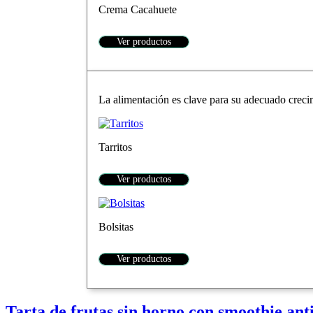
Crema Cacahuete
Ver productos
La alimentación es clave para su adecuado crecim
Tarritos
Ver productos
Bolsitas
Ver productos
Tarta de frutas sin horno con smoothie ant