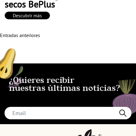
secos BePlus
Descubrir más
Navegación
Entradas anteriores
de
entradas