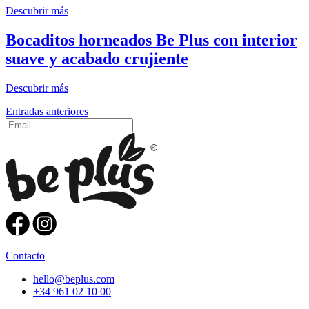
Descubrir más
Bocaditos horneados Be Plus con interior
suave y acabado crujiente
Descubrir más
Navegación
Entradas anteriores
de
entradas
Contacto
hello@beplus.com
+34 961 02 10 00