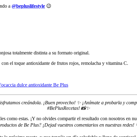
nando a
@bepluslifestyle
😉
josa totalmente distinta a su formato original.
l, con el toque antioxidante de frutos rojos, remolacha y vitamina C.
Focaccia dulce antioxidante Be Plus
disfrutamos creándola. ¡Buen provecho! ✨ ¡Anímate a probarla y compar
#BePlusRecetas! 📸✨
ciles como estas. ¡Y no olvides compartir el resultado con nosotros en nu
roductos de Be Plus? ¡Dejad vuestros comentarios en nuestras redes! 