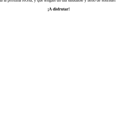
a la próxima receta, y que tengáis un día saludable y lleno de sonrisas
¡A disfrutar!