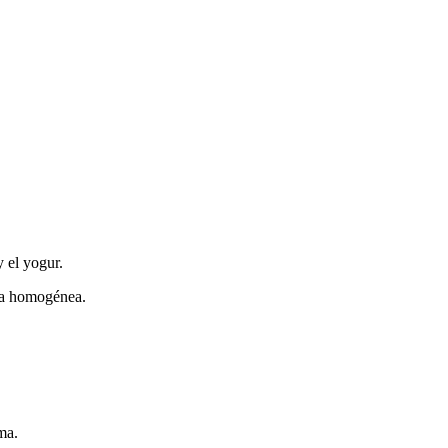
 el yogur.
asa homogénea.
ma.