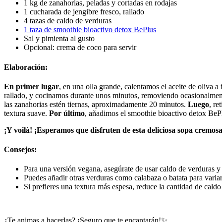
1 kg de zanahorias, peladas y cortadas en rodajas
1 cucharada de jengibre fresco, rallado
4 tazas de caldo de verduras
1 taza de smoothie bioactivo detox BePlus
Sal y pimienta al gusto
Opcional: crema de coco para servir
Elaboración:
En primer lugar
, en una olla grande, calentamos el aceite de oliva 
rallado, y cocinamos durante unos minutos, removiendo ocasionalmen
las zanahorias estén tiernas, aproximadamente 20 minutos.
Luego
, re
textura suave.
Por último
, añadimos el smoothie bioactivo detox BePl
¡Y voilà! ¡Esperamos que disfruten de esta deliciosa sopa cremos
Consejos:
Para una versión vegana, asegúrate de usar caldo de verduras y
Puedes añadir otras verduras como calabaza o batata para variar
Si prefieres una textura más espesa, reduce la cantidad de caldo
¿Te animas a hacerlas? ¡Seguro que te encantarán!
✨