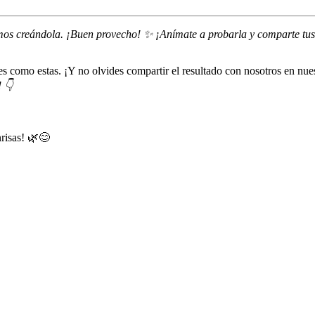
amos creándola. ¡Buen provecho! ✨ ¡Anímate a probarla y comparte tus 
les como estas. ¡Y no olvides compartir el resultado con nosotros en nue
 👇
nrisas! 🌿😊