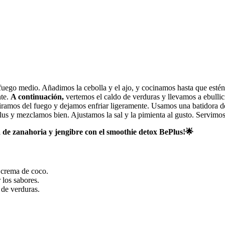
a fuego medio. Añadimos la cebolla y el ajo, y cocinamos hasta que esté
te.
A continuación,
vertemos el caldo de verduras y llevamos a ebulli
tiramos del fuego y dejamos enfriar ligeramente. Usamos una batidora d
us y mezclamos bien. Ajustamos la sal y la pimienta al gusto. Servimos
a de zanahoria y jengibre con el smoothie detox BePlus!🌟
 crema de coco.
 los sabores.
 de verduras.