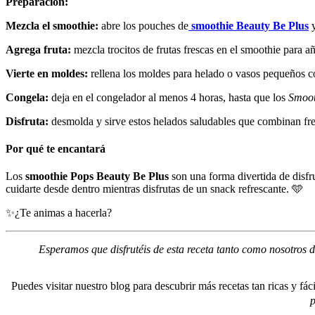
Preparación:
Mezcla el smoothie:
abre los pouches de
smoothie Beauty Be Plus
y
Agrega fruta:
mezcla trocitos de frutas frescas en el smoothie para aña
Vierte en moldes:
rellena los moldes para helado o vasos pequeños co
Congela:
deja en el congelador al menos 4 horas, hasta que los
Smoot
Disfruta:
desmolda y sirve estos helados saludables que combinan fresc
Por qué te encantará
Los
smoothie Pops Beauty Be Plus
son una forma divertida de disfru
cuidarte desde dentro mientras disfrutas de un snack refrescante. 🩵
✨¿Te animas a hacerla?
Esperamos que disfrutéis de esta receta tanto como nosotros 
Puedes visitar nuestro blog para descubrir más recetas tan ricas y fá
p