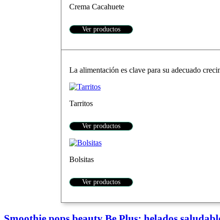
Crema Cacahuete
Ver productos
La alimentación es clave para su adecuado crecim
Tarritos
Ver productos
Bolsitas
Ver productos
Smoothie pops beauty Be Plus: helados saludable