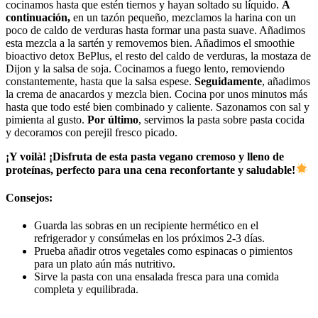
cocinamos hasta que estén tiernos y hayan soltado su líquido.
A
continuación,
en un tazón pequeño, mezclamos la harina con un
poco de caldo de verduras hasta formar una pasta suave. Añadimos
esta mezcla a la sartén y removemos bien. Añadimos el smoothie
bioactivo detox BePlus, el resto del caldo de verduras, la mostaza de
Dijon y la salsa de soja. Cocinamos a fuego lento, removiendo
constantemente, hasta que la salsa espese.
Seguidamente
, añadimos
la crema de anacardos y mezcla bien. Cocina por unos minutos más
hasta que todo esté bien combinado y caliente. Sazonamos con sal y
pimienta al gusto.
Por último
, servimos la pasta sobre pasta cocida
y decoramos con perejil fresco picado.
¡Y voilà! ¡Disfruta de esta pasta vegano cremoso y lleno de
proteínas, perfecto para una cena reconfortante y saludable!
Consejos:
Guarda las sobras en un recipiente hermético en el
refrigerador y consúmelas en los próximos 2-3 días.
Prueba añadir otros vegetales como espinacas o pimientos
para un plato aún más nutritivo.
Sirve la pasta con una ensalada fresca para una comida
completa y equilibrada.