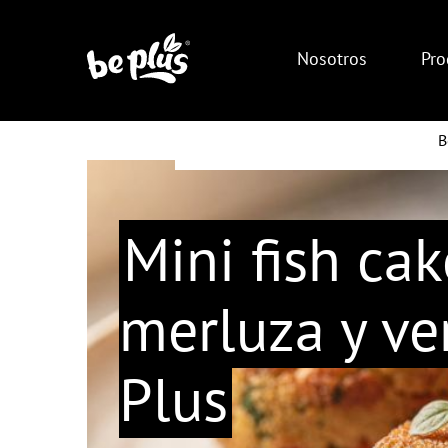
Nosotros
Pro
B
Mini fish ca
merluza y ve
Plus