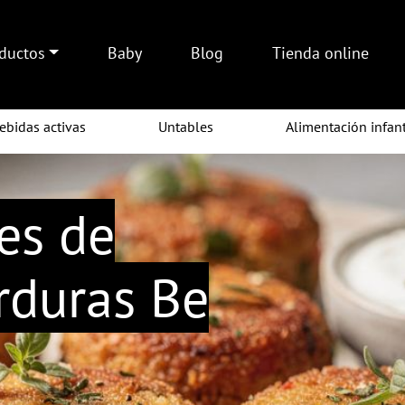
ductos
Baby
Blog
Tienda online
ebidas activas
Untables
Alimentación infant
kes de
rduras Be