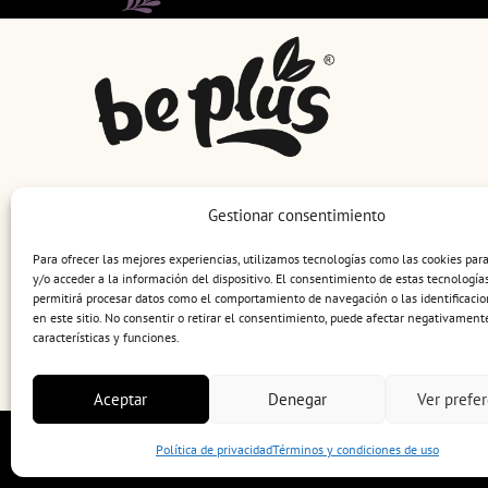
Gestionar consentimiento
Contacto
Para ofrecer las mejores experiencias, utilizamos tecnologías como las cookies pa
hello@beplus.com
y/o acceder a la información del dispositivo. El consentimiento de estas tecnología
permitirá procesar datos como el comportamiento de navegación o las identificacio
+34 961 02 10 00
en este sitio. No consentir o retirar el consentimiento, puede afectar negativamente
Ayuda
características y funciones.
Concursos y sorteos
Aceptar
Denegar
Ver prefer
Política de privacidad
Términos y condiciones de uso
Términos y condiciones de uso
Política de privacid