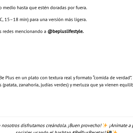
go medio hasta que estén doradas por fuera.
°C, 15–18 min) para una versión más ligera.
 las redes mencionando a
@bepluslifestyle
.
Be Plus
en un plato con textura real y formato “comida de verdad”. T
 (patata, zanahoria, judías verdes) y merluza que ya vienen equilib
o nosotros disfrutamos creándola. ¡Buen provecho!
¡Anímate a p
sociales usando el hashtag #BePlusRecetas!