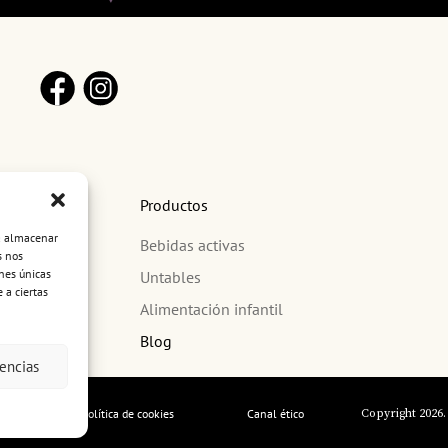
Productos
ra almacenar
Bebidas activas
s nos
nes únicas
Untables
 a ciertas
Alimentación infantil
Blog
encias
ad
Política de cookies
Canal ético
Copyright 2026.