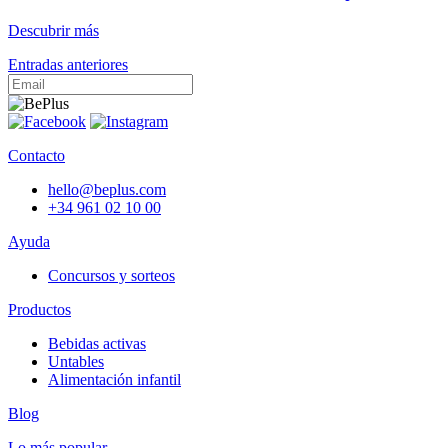
Descubrir más
Navegación
Entradas anteriores
de
entradas
Contacto
hello@beplus.com
+34 961 02 10 00
Ayuda
Concursos y sorteos
Productos
Bebidas activas
Untables
Alimentación infantil
Blog
Lo más popular