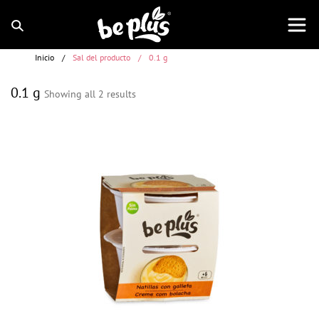
Inicio
/
Sal del producto
/
0.1 g
0.1 g
Showing all 2 results