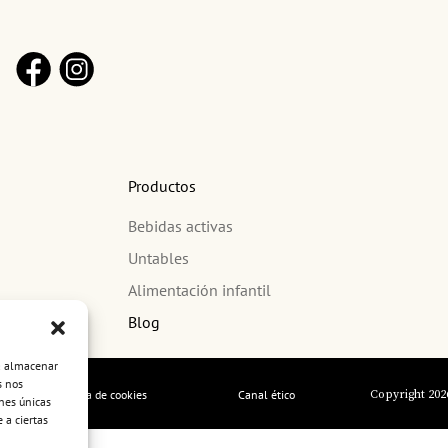
Productos
Bebidas activas
Untables
Alimentación infantil
Blog
ra almacenar
s nos
Política de cookies
Canal ético
Copyright 202
nes únicas
 a ciertas