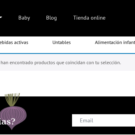
Baby
Blog
Tienda online
ebidas activas
Untables
Alimentación infant
cal
 han encontrado productos que coincidan con tu selección.