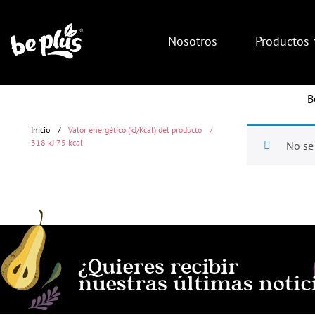
Nosotros
Productos
B
318 kJ 75 k
Inicio
/
Valor energético (kJ/Kcal) del producto
/
318 kJ 75 kcal
No se