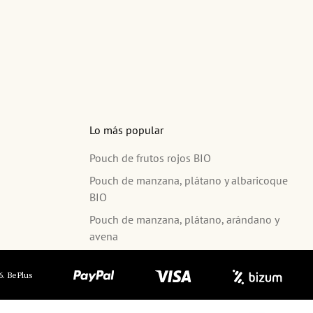
Lo más popular
Pouch de frutos rojos BIO
Pouch de manzana, plátano y albaricoque
BIO
Pouch de manzana, plátano, arándano y
avena
6. BePlus