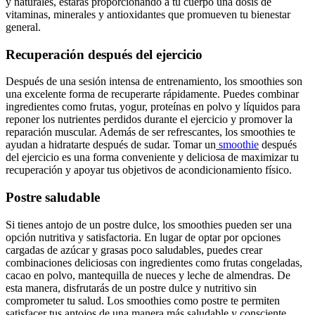
y naturales, estarás proporcionando a tu cuerpo una dosis de
vitaminas, minerales y antioxidantes que promueven tu bienestar
general.
Recuperación después del ejercicio
Después de una sesión intensa de entrenamiento, los smoothies son
una excelente forma de recuperarte rápidamente. Puedes combinar
ingredientes como frutas, yogur, proteínas en polvo y líquidos para
reponer los nutrientes perdidos durante el ejercicio y promover la
reparación muscular. Además de ser refrescantes, los smoothies te
ayudan a hidratarte después de sudar. Tomar un
smoothie
después
del ejercicio es una forma conveniente y deliciosa de maximizar tu
recuperación y apoyar tus objetivos de acondicionamiento físico.
Postre saludable
Si tienes antojo de un postre dulce, los smoothies pueden ser una
opción nutritiva y satisfactoria. En lugar de optar por opciones
cargadas de azúcar y grasas poco saludables, puedes crear
combinaciones deliciosas con ingredientes como frutas congeladas,
cacao en polvo, mantequilla de nueces y leche de almendras. De
esta manera, disfrutarás de un postre dulce y nutritivo sin
comprometer tu salud. Los smoothies como postre te permiten
satisfacer tus antojos de una manera más saludable y consciente.