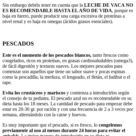
Sin embargo debéis tener en cuenta que la
LECHE DE VACA NO
ES RECOMENDABLE HASTA EL AÑO DE VIDA
, porque es
baja en hierro, puede producir una carga excesiva de proteínas a
nivel renal y es baja en omegas (ácidos grasos esenciales).
PESCADOS
Este es el momento de los pescados blancos,
tanto frescos como
congelados, ricos en proteínas, en grasas cardiosaludables (omega3),
de fácil digestión y texturas suaves. Los mejores pescados para
comenzar son aquellos que tiene un sabor suave y pocas espinas
como la pescadilla, la merluza, el lenguado, el fletán, el halibut o el
rape.
Evita los crustáceos y mariscos
y comienza a introducirlos según
el consejo de tu pediatra. El pescado azul no es recomendable en su
dieta hasta los 18 meses. La cantidad de pescado para empezar debe
estar en 20-30 gr. por ración y con una frecuencia de 2 a 3 veces por
semana, alternándolo con la carne y huevos.
Es muy importante que el pescado, si es fresco, lo
congelemos
previamente al uso al menos durante 24 horas para evitar el
anisakis
. La mejor manera de introducirlo en su dieta es