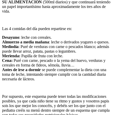
SU ALIMENTACIÓN
(500ml diarios) y que continuará teniendo
un papel importantísimo hasta aproximadamente los tres años de
vida.
Las 4 comidas del día pueden repartirse en:
Desayuno
: leche con cereales.
Almuerzo a media mañana
: leche o derivados yogures o quesos.
Mediodía
: Puré de verduras con carne o pescados blanco; además
puede llevar arroz, patata, pastas o legumbres.
Merienda:
Papilla de fruta con leche.
Cena:
Puré con carne, pescado o la yema del huevo, verduras y
cereales en forma de fideos, sémola, lluvia…
Antes de irse a dormir
se puede complementar la dieta con una
toma de leche, intentando siempre cumplir con la cantidad diaria
necesaria de lácteos.
Por supuesto, este esquema puede tener todas las modificaciones
posibles, ya que cada niño tiene su ritmo y gustos y vosotros papis
sois los que mejor los conocéis, y debéis ser los que junto con el
pediatra creéis su menú dentro siempre de un esquema que cumpla
con todas sus necesidades nutricionales básicas.